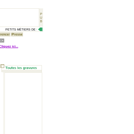
PETITS MÉTIERS DE RUE, CÉLÉBRITÉS D'AUTREFOIS, VIE QUOTIDIENNE D'HIER, GRA
Cliquez ici...