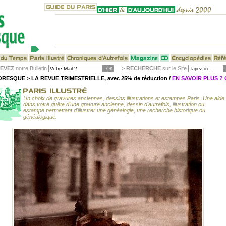
EVEZ
notre Bulletin
>
RECHERCHE
sur le Site
RESQUE > LA REVUE TRIMESTRIELLE, avec 25% de réduction /
EN SAVOIR PLUS ?
Un choix de gravures anciennes, dessins illustrations et estampes Paris. Une aide
dans votre quête d'une gravure ancienne, dessin d'autrefois, illustration ou
estampe permettant d'illustrer une généalogie, une recherche historique ou
généalogique.