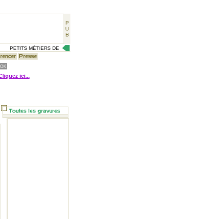
PETITS MÉTIERS DE RUE, CÉLÉBRITÉS D'AUTREFOIS, VIE QUOTIDIENNE D'HIER, GR
Cliquez ici...