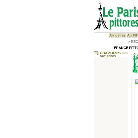
>
REC
FRANCE PITTO