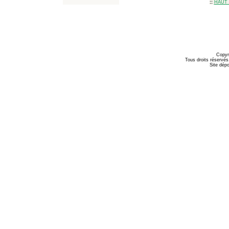
::
HAUT 
Copyr
Tous droits réservés
Site dépo