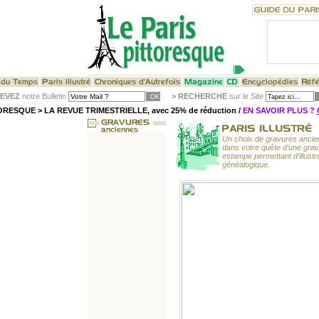
EVEZ
notre Bulletin
>
RECHERCHE
sur le Site
RESQUE > LA REVUE TRIMESTRIELLE, avec 25% de réduction /
EN SAVOIR PLUS ?
Un choix de gravures ancien
dans votre quête d'une gravu
estampe permettant d'illust
généalogique.