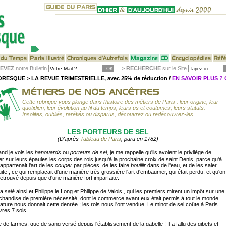
EVEZ
notre Bulletin
>
RECHERCHE
sur le Site
RESQUE > LA REVUE TRIMESTRIELLE, avec 25% de réduction /
EN SAVOIR PLUS ?
Cette rubrique vous plonge dans l'histoire des métiers de Paris : leur origine, leur
quotidien, leur évolution au fil du temps, leurs us et coutumes, leurs statuts.
Insolites, oubliés, raréfiés ou disparus, découvrez ou redécouvrez-les.
LES PORTEURS DE SEL
(D'après
Tableau de Paris
, paru en 1782)
and je vois les
hanouards
ou
porteurs de sel
, je me rappelle qu'ils avoient le privilège de
er sur leurs épaules les corps des rois jusqu'à la prochaine croix de saint Denis, parce qu'à
appartenait l'art de les
couper
par pièces, de les faire
bouillir
dans de l'eau, et de les saler
ite ; ce qui remplaçait d'une manière très grossière l'art d'embaumer, qui était perdu, et qu'on
retrouvé depuis que d'une manière fort imparfaite.
 a
salé
ainsi et Philippe le Long et Philippe de Valois , qui les premiers mirent un impôt sur une
handise de première nécessité, dont le commerce avant eux était permis à tout le monde.
ature nous donnait cette denrée ; les rois nous l'ont vendue. Le minot de sel coûte à Paris
ivres 7 sols.
 de larmes, que de sang versé depuis l'établissement de la gabelle ! Il a fallu des gibets et