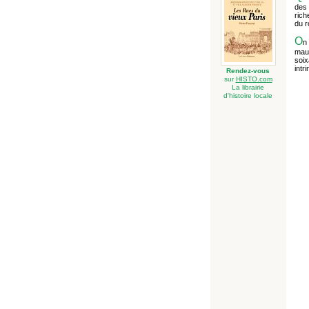
des 
rich
du r
O
n 
maud
soix
intr
Rendez-vous
sur
HISTO.com
La librairie
d'histoire locale