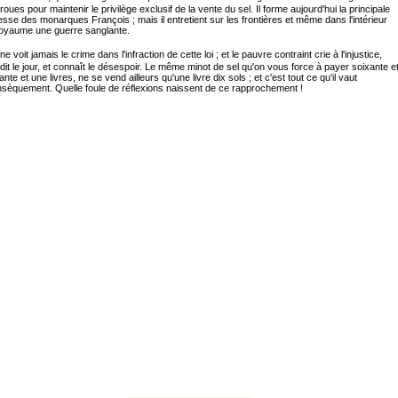
roues pour maintenir le privilège exclusif de la vente du sel. Il forme aujourd'hui la principale
esse des monarques François ; mais il entretient sur les frontières et même dans l'intérieur
oyaume une guerre sanglante.
ne voit jamais le crime dans l'infraction de cette loi ; et le pauvre contraint crie à l'injustice,
it le jour, et connaît le désespoir. Le même minot de sel qu'on vous force à payer soixante e
ante et une livres, ne se vend ailleurs qu'une livre dix sols ; et c'est tout ce qu'il vaut
insèquement. Quelle foule de réflexions naissent de ce rapprochement !