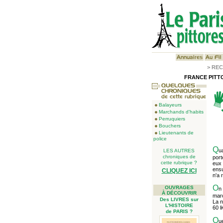
>
REC
FRANCE PITTO
Balayeurs
Marchands d'habits
Perruquiers
Bouchers
Lieutenants de
police
Q
u
LES AUTRES
chroniques de
port
cette rubrique ?
eux 
ensu
CLIQUEZ ICI
n'a 
O
OUVRAGES
n
À DÉCOUVRIR
marc
Des LIVRES sur
La n
L'HISTOIRE
60 l
de PARIS ?
Q
ue