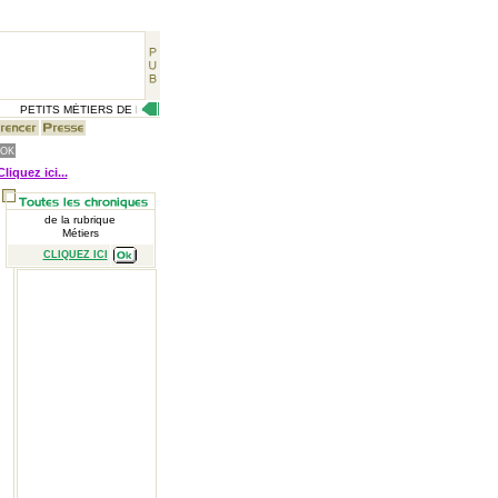
PETITS MÉTIERS DE RUE, CÉLÉBRITÉS D'AUTREFOIS, VIE QUOTIDIENNE D'HIER, GR
Cliquez ici...
de la rubrique
Métiers
CLIQUEZ ICI