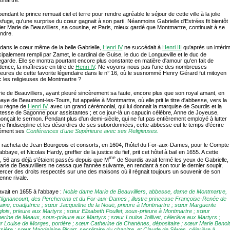
endant le prince remuait ciel et terre pour rendre agréable le séjour de cette ville à la jolie
sfuge, qu'une surprise du cœur gagnait à son parti. Néanmoins Gabrielle d'Estrées fit bientôt
ier Marie de Beauvilliers, sa cousine, et Paris, mieux gardé que Montmartre, continuait à se
ndre.
, dans le cœur même de la belle Gabrielle,
Henri IV
ne succédait à
Henri III
qu'après un intéri
cipalement rempli par Zamet, le cardinal de Guise, le duc de Longueville et le duc de
egarde. Elle se montra pourtant encore plus constante en matière d'amour qu'en fait de
dence, la maîtresse en titre de
Henri IV
. Ne voyons-nous pas l'une des nombreuses
ures de cette favorite légendaire dans le n° 16, où le susnommé Henry Gérard fut mitoyen
 les religieuses de Montmartre ?
rie de Beauvilliers, ayant pleuré sincèrement sa faute, encore plus que son royal amant, en
baye de Beaumont-les-Tours, fut appelée à Montmartre, où elle prit le titre d'abbesse, vers la
du règne de
Henri IV
, avec un grand cérémonial, qui lui donnait la marquise de Sourdis et la
esse de Sagonne pour assistantes ; et ce jour-là un capucin célèbre, Anne de Joyeuse,
onçait le sermon. Pendant plus d'un demi-siècle, qui ne fut pas entièrement employé à lutter
re l'indiscipline et les désordres de ses subordonnées, cette abbesse eut le temps d'écrire
ément ses
Conférences d'une Supérieure avec ses Religieuses.
e racheta de Jean Bourgeois et consorts, en 1604, l'hôtel du For-aux-Dames, pour le Compte
'abbaye, et Nicolas Hardy, greffier de la justice du fief, prit cet hôtel à bail en 1655. A cette
me
, 56 ans déjà s'étaient passés depuis que M
de Sourdis avait fermé les yeux de Gabrielle,
arie de Beauvilliers ne cessa que l'année suivante, en rendant à son tour le dernier soupir,
ercer des droits respectés sur une des maisons où il régnait toujours un souvenir de son
enne rivale.
 avait en 1655 à l'abbaye :
Noble dame Marie de Beauvilliers, abbesse, dame de Montmartre,
lignancourt, des Percherons et du For-aux-Dames ; illustre princesse Françoise-Renée de
aine, coadjutrice ; sœur Jacqueline de la Nouë, prieure à Montmartre ; sœur Marguerite
lois, prieure aux Martyrs ; sœur Elisabeth Poullet, sous-prieure à Montmartre ; sœur
erine de Meaux, sous-prieure aux Martyrs ; sœur Louise Jollivet, célerière aux Martyrs ;
 Louise de Morges, portière ; sœur Catherine de Chanènes, dépositaire ; sœur Marie Benoit
sière ; sœur Magdeleine Picart, secrétaire du chapitre, et Claude de Sèves, célerière à