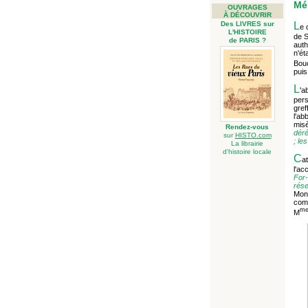
Mén
OUVRAGES
À DÉCOUVRIR
L
Des LIVRES sur
e 
L'HISTOIRE
de S
de PARIS ?
auth
n'ét
Bouc
puis
L
'a
pers
gref
l'ab
misè
Rendez-vous
déré
sur
HISTO.com
; le
La librairie
d'histoire locale
C
a
l'ac
For
rése
Mont
comm
m
M