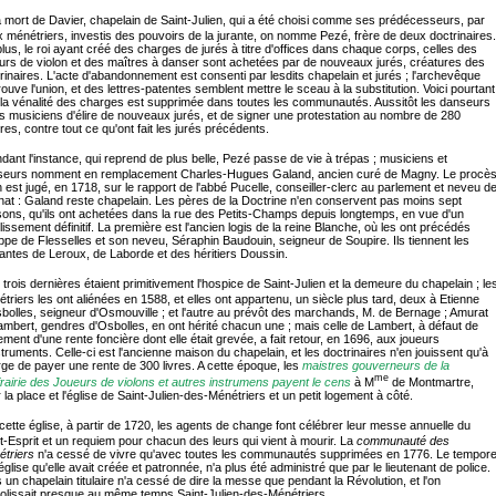
 mort de Davier, chapelain de Saint-Julien, qui a été choisi comme ses prédécesseurs, par
 ménétriers, investis des pouvoirs de la jurante, on nomme Pezé, frère de deux doctrinaires.
lus, le roi ayant créé des charges de jurés à titre d'offices dans chaque corps, celles des
urs de violon et des maîtres à danser sont achetées par de nouveaux jurés, créatures des
rinaires. L'acte d'abandonnement est consenti par lesdits chapelain et jurés ; l'archevêque
ouve l'union, et des lettres-patentes semblent mettre le sceau à la substitution. Voici pourtant
la vénalité des charges est supprimée dans toutes les communautés. Aussitôt les danseurs
es musiciens d'élire de nouveaux jurés, et de signer une protestation au nombre de 280
res, contre tout ce qu'ont fait les jurés précédents.
dant l'instance, qui reprend de plus belle, Pezé passe de vie à trépas ; musiciens et
seurs nomment en remplacement Charles-Hugues Galand, ancien curé de Magny. Le procè
n est jugé, en 1718, sur le rapport de l'abbé Pucelle, conseiller-clerc au parlement et neveu d
nat : Galand reste chapelain. Les pères de la Doctrine n'en conservent pas moins sept
ons, qu'ils ont achetées dans la rue des Petits-Champs depuis longtemps, en vue d'un
lissement définitif. La première est l'ancien logis de la reine Blanche, où les ont précédés
ippe de Flesselles et son neveu, Séraphin Baudouin, seigneur de Soupire. Ils tiennent les
antes de Leroux, de Laborde et des héritiers Doussin.
 trois dernières étaient primitivement l'hospice de Saint-Julien et la demeure du chapelain ; le
triers les ont aliénées en 1588, et elles ont appartenu, un siècle plus tard, deux à Etienne
bolles, seigneur d'Osmouville ; et l'autre au prévôt des marchands, M. de Bernage ; Amurat
ambert, gendres d'Osbolles, en ont hérité chacun une ; mais celle de Lambert, à défaut de
ment d'une rente foncière dont elle était grevée, a fait retour, en 1696, aux joueurs
struments. Celle-ci est l'ancienne maison du chapelain, et les doctrinaires n'en jouissent qu'à
ge de payer une rente de 300 livres. A cette époque, les
maistres gouverneurs de la
me
rairie des Joueurs de violons et autres instrumens payent le cens
à M
de Montmartre,
 la place et l'église de Saint-Julien-des-Ménétriers et un petit logement à côté.
cette église, à partir de 1720, les agents de change font célébrer leur messe annuelle du
t-Esprit et un requiem pour chacun des leurs qui vient à mourir. La
communauté des
triers
n'a cessé de vivre qu'avec toutes les communautés supprimées en 1776. Le tempore
'église qu'elle avait créée et patronnée, n'a plus été administré que par le lieutenant de police.
 un chapelain titulaire n'a cessé de dire la messe que pendant la Révolution, et l'on
lissait presque au même temps Saint-Julien-des-Ménétriers.