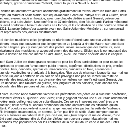
t Gallyot, greffier-criminel au Châtelet, tenant toujours à Nevet ou Nivet.
 dames de Montmartre avaient abandonné gratuitement un terrain, entre les rues des Petits-
ps, du Maure et Saint-Martin, sur lequel Jacques Grare de Pistoye et Huet la Guette, deux
triers, avaient fondé un hospice, avec une chapelle dédiée à saint Genest, patron des
diens, et à saint Julien. Une confrérie de 37 ménétriers, dont faisait partie Pariset ménestrel
oi, avait contribué à l'œuvre de toutes ses forces, et la constitution de cette confrérie datait d
 1321. La petite église s'est appelée avant peu Saint-Julien-des-Ménétriers : sur son portail
ent représentés des joueurs d'instruments.
si bien les musiciens et les jongleurs se réunissent d'abord dans une rue voisine, celle des
triers ; mais plus souvent et plus longtemps on va jusqu'à la rire du Maure, sur une place
nante à l'église, pour y louer jusqu'à des poètes, moins souvent que des bateleurs, mais
cipalement des musiciens, et accessoirement des danseurs. Si bien que la communauté des
res à danser se fixe elle-même à Saint-Julien, avec une tribune spéciale dans la chapelle.
e ! Saint-Julien est d'une grande ressource pour les fêtes particulières et pour toutes les
eprises se proposant l'amusement public : noces, baptêmes, distributions de prix, entrées
nnelles, bals, concerts, spectacles, mascarades, curiosités en foire, sérénades à
pagnole, vaudevilles et charivaris à la française. Rien que de charmant jusque-là ; par malheu
ccuse un jour la confrérie de couvrir de ses privilèges non pas seulement un reste de
strels, des troubadours en survivance, des comédiens comme l'a été saint Genest, des
urs de violon, des racleurs de guitare, des jongleurs et des baladins, mais encore des
bonds, des filles perdues et des voleurs.
! alors, la reine Anne d'Autriche favorise les prétentions des
pères de la Doctrine-chrétienne
,
ellement établis au quartier Saint-Victor, et ils y gagnent d'abord une succursale ardemment
oitée, mais qui leur est tout de suite disputée. Ces pères imposent aux confrères une
saction ; deux arrêts du conseil prononcent en sens contraire sur les difficultés qui en
ltent. Procédure nouvelle et nouvel arrangement entre les parties, la veille de l'audience:
lit, imbroglio, malentendus, en somme, à n'en pas finir de si tôt ! Sans compter que les
ions autorisées au cabaret de l'Epée-de-Bois, rue Quincampoix et rue de Venise, d'une
été semi-académique, dite du
Roi des Violons
, se trouvent venger Mazarin de maintes
rinades trop popularisées par les confrères de la rue du Maure et de la rue des Petits-
mps.