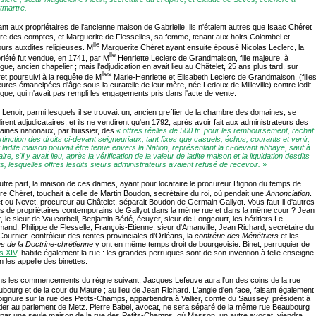
martre.
nt aux propriétaires de l'ancienne maison de Gabrielle, ils n'étaient autres que Isaac Chéret
re des comptes, et Marguerite de Flesselles, sa femme, tenant aux hoirs Colombel et
lle
ours auxdites religieuses. M
Marguerite Chéret ayant ensuite épousé Nicolas Leclerc, la
lle
riété fut vendue, en 1741, par M
Henriette Leclerc de Grandmaison, fille majeure, à
igue, ancien chapelier ; mais l'adjudication en avait lieu au Châtelet, 25 ans plus tard, sur
lles
et poursuivi à la requête de M
Marie-Henriette et Elisabeth Leclerc de Grandmaison, (fille
ures émancipées d'âge sous la curatelle de leur mère, née Ledoux de Milleville) contre ledit
igue, qui n'avait pas rempli les engagements pris dans l'acte de vente.
 Lenoir, parmi lesquels il se trouvait un, ancien greffier de la chambre des domaines, se
irent adjudicataires, et ils ne vendirent qu'en 1792, après avoir fait aux administrateurs des
ines nationaux, par huissier, des
« offres réelles de 500 fr. pour les remboursement, rachat
xtinction des droits ci-devant seigneuriaux, tant fixes que casuels, échus, courants et venir,
 ladite maison pouvait être tenue envers la Nation, représentant la ci-devant abbaye, sauf à
aire, s'il y avait lieu, après la vérification de la valeur de ladite maison et la liquidation desdits
ts, lesquelles offres lesdits sieurs administrateurs avaient refusé de recevoir. »
autre part, la maison de ces dames, ayant pour locataire le procureur Bignon du temps de
re Chéret, touchait à celle de Martin Boudon, secrétaire du roi, où pendait une
Annonciation
.
t ou Nevet, procureur au Châtelet, séparait Boudon de Germain Gallyot. Vous faut-il d'autres
 de propriétaires contemporains de Gallyot dans la même rue et dans la même cour ? Jean
t, le sieur de Vaucorbeil, Benjamin Bédé, écuyer, sieur de Longcourt, les héritiers Le
and, Philippe de Flesselle, François-Etienne, sieur d'Amanville, Jean Richard, secrétaire du
 Cournier, contrôleur des rentes provinciales d'Orléans, la
confrérie des Ménétriers
et les
s de la Doctrine-chrétienne
y ont en même temps droit de bourgeoisie. Binet, perruquier de
s XIV
, habite également la rue : les grandes perruques sont de son invention à telle enseigne
n les appelle des binettes.
ns les commencements du règne suivant, Jacques Lefeuve aura l'un des coins de la rue
bourg et de la cour du Maure ; au lieu de Jean Richard. L'angle d'en face, faisant également
ignure sur la rue des Petits-Champs, appartiendra à Vallier, comte du Saussey, président à
ier au parlement de Metz. Pierre Babel, avocat, ne sera séparé de la même rue Beaubourg
par une seule maison de la rue des Petits-Champs, où Masson, un autre avocat, viendra