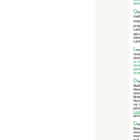
Mont
Q
ua
maît
touj
prop
Lart
décr
mine
Lart
L
es
rend
doma
et e
dont
parf
droi
D
'
Maît
Nive
noms
Brio
Norm
roi,
père
Loui
qu'o
D
a
Beau
enco
mort
que 