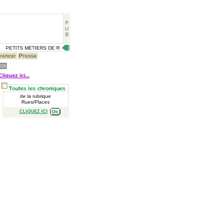
PETITS MÉTIERS DE RUE, CÉLÉBRITÉS D'AUTREFOIS, VIE QUOTIDIENNE D'HIER, GRAVU
Cliquez ici...
de la rubrique
Rues/Places
CLIQUEZ ICI