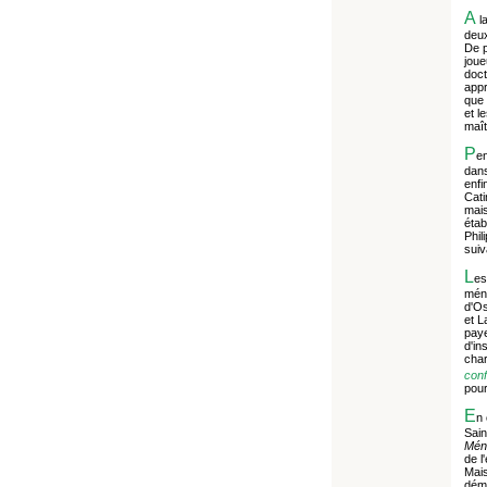
A
la
deux
De p
joue
doct
appr
que 
et l
maît
P
en
dan
enfi
Cati
mais
étab
Phil
suiv
L
es
méné
d'Os
et L
paye
d'in
char
conf
pour
E
n 
Sain
Méné
de l
Mais
démo