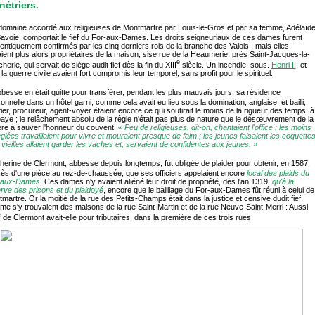
étriers.
domaine accordé aux religieuses de Montmartre par Louis-le-Gros et par sa femme, Adélaïd
avoie, comportait le fief du For-aux-Dames. Les droits seigneuriaux de ces dames furent
entiquement confirmés par les cinq derniers rois de la branche des Valois ; mais elles
aient plus alors propriétaires de la maison, sise rue de la Heaumerie, près Saint-Jacques-la-
e
herie, qui servait de siège audit fief dès la fin du XIII
siècle. Un incendie, sous.
Henri II
, et
 la guerre civile avaient fort compromis leur temporel, sans profit pour le spirituel.
bbesse en était quitte pour transférer, pendant les plus mauvais jours, sa résidence
onnelle dans un hôtel garni, comme cela avait eu lieu sous la domination, anglaise, et bailli,
fier, procureur, agent-voyer étaient encore ce qui soutirait le moins de la rigueur des temps, à
baye ; le relâchement absolu de la règle n'était pas plus de nature que le désœuvrement de la
re à sauver l'honneur du couvent.
« Peu de religieuses, dit-on, chantaient l'office ; les moins
glées travaillaient pour vivre et mouraient presque de faim ; les jeunes faisaient les coquette
s vieilles allaient garder les vaches et, servaient de confidentes aux jeunes. »
therine de Clermont, abbesse depuis longtemps, fut obligée de plaider pour obtenir, en 1587,
cès d'une pièce au rez-de-chaussée, que ses officiers appelaient encore
local des plaids du
-aux-Dames
. Ces dames n'y avaient aliéné leur droit de propriété, dès l'an 1319,
qu'à la
rve des prisons et du plaidoyé
, encore que le bailliage du For-aux-Dames fût réuni à celui de
martre. Or la moitié de la rue des Petits-Champs était dans la justice et censive dudit fief,
e s'y trouvaient des maisons de la rue Saint-Martin et de la rue Neuve-Saint-Merri : Aussi
e
de Clermont avait-elle pour tributaires, dans la première de ces trois rues.