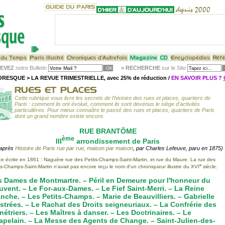
EVEZ
notre Bulletin
>
RECHERCHE
sur le Site
RESQUE > LA REVUE TRIMESTRIELLE, avec 25% de réduction /
EN SAVOIR PLUS ?
Cette rubrique vous livre les secrets de l'histoire des rues et places, quartiers de
Paris : comment ils ont évolué, comment ils sont devenus le siège d'activités
particulières. Pour mieux connaître le passé des rues et places, quartiers de Paris
dont un grand nombre existe encore.
RUE BRANTÔME
ème
III
arrondissement de Paris
'après
Histoire de Paris rue par rue, maison par maison
, par Charles Lefeuve, paru en 1875)
ce écrite en 1861 : Naguère rue des Petits-Champs-Saint-Martin, et rue du Maure. La rue des
e
ts-Champs-Saint-Martin n'avait pas encore reçu le nom d'un chroniqueur illustre du XVI
siècle.
s Dames de Montmartre. – Péril en Demeure pour l'honneur du
vent. – Le For-aux-Dames. – Le Fief Saint-Merri. – La Reine
nche. – Les Petits-Champs. – Marie de Beauvilliers. – Gabrielle
strées. – Le Rachat des Droits seigneuriaux. – La Confrérie des
étriers. – Les Maîtres à danser. – Les Doctrinaires. – Le
pelain. – La Messe des Agents de Change. – Saint-Julien-des-