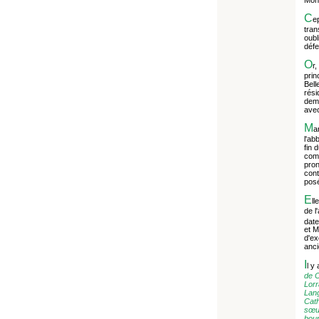
C
ep
tran
oubl
défe
O
r
prin
Bell
rési
deme
avec
M
a
l'ab
fin 
comt
pron
cont
pos
E
ll
de l
date
et M
d'ex
anci
I
l y
de C
Lorr
Lang
Cath
sœur
bour