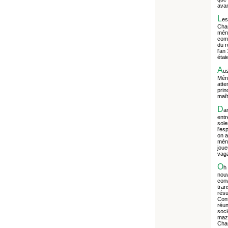
avan
L
es
Cham
méné
comé
du r
l'an
étai
A
us
Méné
atte
prin
maît
D
am
entr
sole
l'es
on a
méne
joue
vaga
O
h 
nouv
conv
tran
résu
Conf
réun
soci
maza
Cha