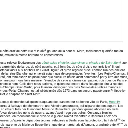
le côté droit de cette rue et le côté gauche de la cour du More, maintenant qualifiée rue du
e, avaient la même bordure de constructions.
reste relevait féodalement des
vénérables chefcier, chanoines et chapitre de Saint-Merri
, aux
 extrémités de la rue, du côté gauche, et à l'entrée, du côte droit, y compris le n° 8, qui
rtenait alors aux héritiers de Guillot Diguet, et qu'on regarde aussi comme l'un des anciens
s de la reine Blanche, qui en avait autant que de promenades favorites ! Les Petits-Champs, 
érité, ont tenu assez de place pour que plusieurs hôtels aient commencé par y être des villas,
comme pour nous faire mesurer l'étendue de cette ancienne campagne, trois rues de Paris e
ennent le nom. Celle dont nous parlons, et qu'on est encore dans l'usage de dire la rue des
ts-Champs-Saint-Martin, pour la mieux distinguer des rues Neuve-des-Petits-Champs et
x-des-Petits-Champs, est ainsi désignée dès 1273 dans un accord passé entre Philippe-le-
i et le chapitre de Saint-Merri.
ucoup de monde sait qu'en braquuant des canons sur sa bonne ville de Paris,
Henri IV
orta, à l'abbaye de Montmartre, une Victoire amoureuse, qui lui parut de bon augure. Les
s en étaient faits par la nonnain Marie de Beauvilliers, pendant qu'une abbesse nouvelle
fuyait devant les gens de guerre, avant d'avoir reçu ses bulles. On sauva bien les
rences, en racontant que le droit de la guerre n'avait fait entrer le Béarnais chez ces
me
gieuses qu'après le départ des jeunes, réfugiées à Senlis sous la protection, tant de M
de
me
dis, parente de Marie de Beauvilliers, que de la maréchale d'Aumont, grand'mère de M
de
martre.