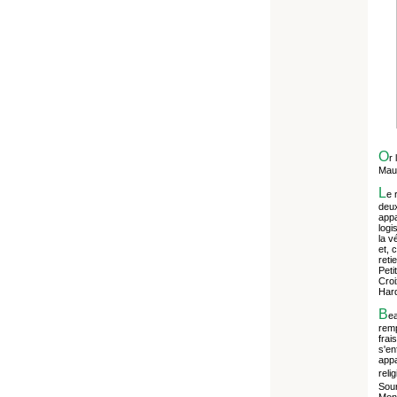
O
r 
Maur
L
e 
deux
appa
logi
la v
et, 
reti
Peti
Croi
Hard
B
ea
remp
frai
s'en
appa
reli
Sour
Mont