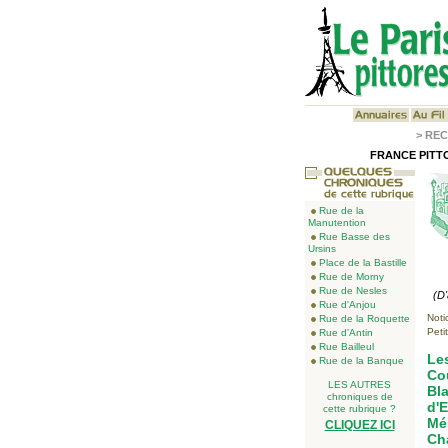
>
REC
FRANCE PITTO
Rue de la
Manutention
Rue Basse des
Ursins
Place de la Bastille
Rue de Morny
Rue de Nesles
(D
Rue d'Anjou
Noti
Rue de la Roquette
Peti
Rue d'Antin
Rue Bailleul
Le
Rue de la Banque
Cou
LES AUTRES
Bla
chroniques de
d'E
cette rubrique ?
Mén
CLIQUEZ ICI
Cha