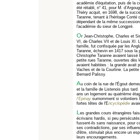
académie d'équitation, puis de la c
été rétabli, n° 41, pour M. d’Argoug
Thiéry acquit, en 1698, de la succ
Taranne, tenant à l'héritage Conté 
dépendant de la même succession,
l'académie du sieur de Longpré.
O
r Jean-Christophe, Charles et S
VI, de Charles VII et de Louis XI. 
famille, fut confisquée par les An
Taranne, échevin en 1417 sous la p
Christophe Taranne avaient laissé 
petite rues Taranne, ouvertes dès le
avaient habitées : la grande avait 
Vaches et de la Courtine. La petite
Bernard Palissy.
A
u coin de la rue de l'Égout deme
et la famille de Listenois plus tard.
ans un logement au quatrième étag
l’Epinay
surnomment si volontiers 
fortes têtes de l'E
ncyclopédie
avaie
L
es grandes cours étrangères faisai
écrivains hardis, si peu persécuté
fussent-ils sans naissance, pour c
ses contradictions, par ses influen
d'être, stimulait plus encore un es
leurs encouragements.