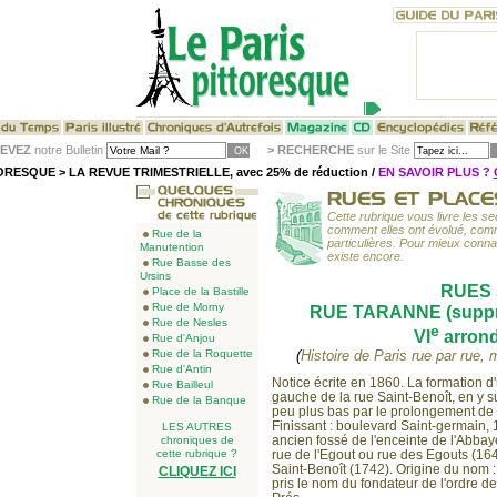
EVEZ
notre Bulletin
>
RECHERCHE
sur le Site
RESQUE > LA REVUE TRIMESTRIELLE, avec 25% de réduction /
EN SAVOIR PLUS ?
Cette rubrique vous livre les sec
comment elles ont évolué, comme
Rue de la
particulières. Pour mieux conn
Manutention
existe encore.
Rue Basse des
Ursins
RUES 
Place de la Bastille
Rue de Morny
RUE TARANNE (supprim
Rue de Nesles
e
VI
arrond
Rue d'Anjou
Rue de la Roquette
(
Histoire de Paris rue par rue,
Rue d'Antin
Notice écrite en 1860. La formation d
Rue Bailleul
gauche de la rue Saint-Benoît, en y
Rue de la Banque
peu plus bas par le prolongement de 
Finissant : boulevard Saint-germain, 
LES AUTRES
ancien fossé de l'enceinte de l'Abba
chroniques de
cette rubrique ?
rue de l'Egout ou rue des Egouts (16
Saint-Benoît (1742). Origine du nom 
CLIQUEZ ICI
pris le nom du fondateur de l'ordre d