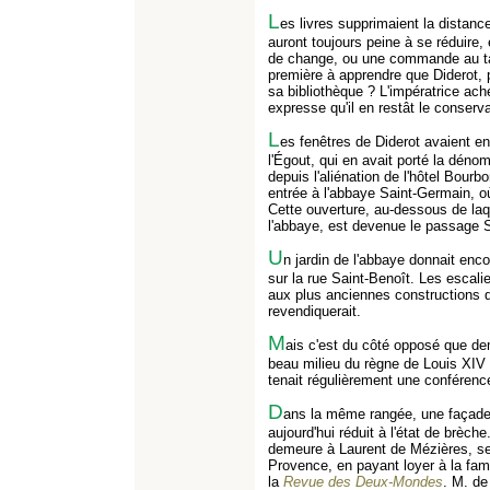
L
es livres supprimaient la distanc
auront toujours peine à se réduire
de change, ou une commande au tail
première à apprendre que Diderot, 
sa bibliothèque ? L'impératrice ach
expresse qu'il en restât le conserva
L
es fenêtres de Diderot avaient e
l'Égout, qui en avait porté la dénom
depuis l'aliénation de l'hôtel Bourb
entrée à l'abbaye Saint-Germain, où
Cette ouverture, au-dessous de laq
l'abbaye, est devenue le passage S
U
n jardin de l'abbaye donnait enc
sur la rue Saint-Benoît. Les escalie
aux plus anciennes constructions de
revendiquerait.
M
ais c'est du côté opposé que de
beau milieu du règne de Louis XIV 
tenait régulièrement une conférence 
D
ans la même rangée, une façade é
aujourd'hui réduit à l'état de brèche
demeure à Laurent de Mézières, se
Provence, en payant loyer à la fami
la
Revue des Deux-Mondes
. M. de