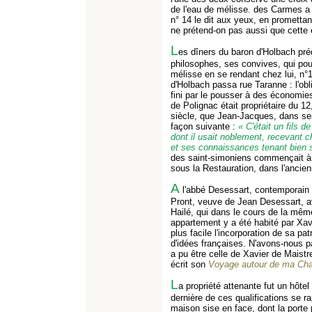
de l'eau de mélisse. des Carmes a 
n° 14 le dit aux yeux, en promett
ne prétend-on pas aussi que cette e
L
es dîners du baron d'Holbach pré
philosophes, ses convives, qui pou
mélisse en se rendant chez lui, n°
d'Holbach passa rue Taranne : l'obl
fini par le pousser à des économies
de Polignac était propriétaire du 1
siècle, que Jean-Jacques, dans s
façon suivante :
« C'était un fils d
dont il usait noblement, recevant c
et ses connaissances tenant bien s
des saint-simoniens commençait à s
sous la Restauration, dans l'ancien
A
l'abbé Desessart, contemporain d
Pront, veuve de Jean Desessart, av
Hailé, qui dans le cours de la même
appartement y a été habité par Xav
plus facile l'incorporation de sa pat
d'idées françaises. N'avons-nous
a pu être celle de Xavier de Maistre
écrit son
Voyage autour de ma Ch
L
a propriété attenante fut un hôte
dernière de ces qualifications se ra
maison sise en face, dont la porte p