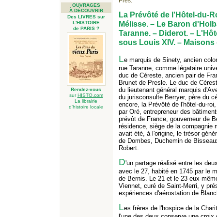
Prés.
OUVRAGES
À DÉCOUVRIR
La Prévôté de l'Hôtel-du-Ro
Des LIVRES sur
Mélisse. – Le Baron d'Holb
L'HISTOIRE
de PARIS ?
Taranne. – Diderot. – L'Hô
sous Louis XIV. – Maisons 
L
e marquis de Sinety, ancien colon
rue Taranne, comme légataire unive
duc de Céreste, ancien pair de Fran
Brunet de Presle. Le duc de Céreste
du lieutenant général marquis d'Ave
Rendez-vous
sur
HISTO.com
du jurisconsulte Berryer, père du c
La librairie
encore, la Prévôté de l'hôtel-du-roi,
d'histoire locale
par Oré, entrepreneur des bâtiment
prévôt de France, gouverneur de B
résidence, siège de la compagnie mi
avait été, à l'origine, le trésor g
de Dombes, Duchemin de Bisseaux é
Robert.
D
'un partage réalisé entre les deu
avec le 27, habité en 1745 par le 
de Bernis. Le 21 et le 23 eux-mêmes
Viennet, curé de Saint-Merri, y pré
expériences d'aérostation de Blanc
L
es frères de l'hospice de la Char
l'une des deux conserve une croix d