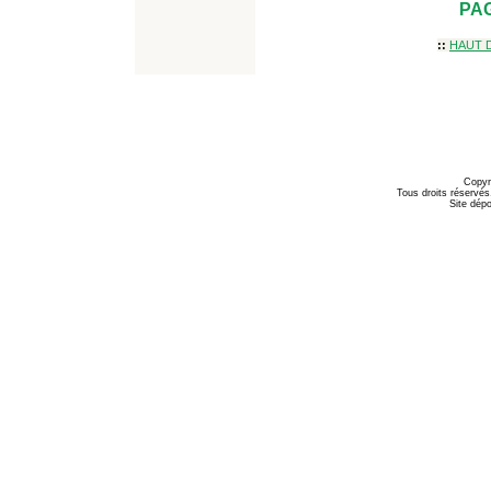
PAG
::
HAUT 
Copyr
Tous droits réservés
Site dépo