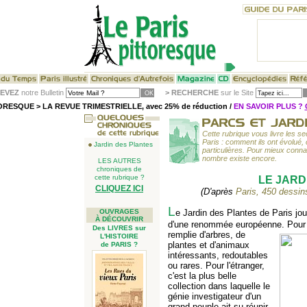
EVEZ
notre Bulletin
>
RECHERCHE
sur le Site
RESQUE > LA REVUE TRIMESTRIELLE, avec 25% de réduction /
EN SAVOIR PLUS ?
Cette rubrique vous livre les se
Paris : comment ils ont évolué, 
Jardin des Plantes
particulières. Pour mieux conna
nombre existe encore.
LES AUTRES
chroniques de
cette rubrique ?
LE JARD
CLIQUEZ ICI
(D'après
Paris, 450 dessins
L
OUVRAGES
e Jardin des Plantes de Paris jou
À DÉCOUVRIR
d'une renommée européenne. Pour l
Des LIVRES sur
remplie d'arbres, de
L'HISTOIRE
plantes et d'animaux
de PARIS ?
intéressants, redoutables
ou rares. Pour l'étranger,
c'est la plus belle
collection dans laquelle le
génie investigateur d'un
grand peuple ait su réunir