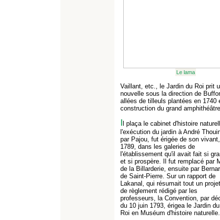
Le lama
Vaillant, etc., le Jardin du Roi pri
nouvelle sous la direction de Buffo
allées de tilleuls plantées en 1740
construction du grand amphithéâtre 
I
l plaça le cabinet d'histoire natur
l'exécution du jardin à André Thoui
par Pajou, fut érigée de son vivant
1789, dans les galeries de
l'établissement qu'il avait fait si gr
et si prospère. Il fut remplacé par 
de la Billarderie, ensuite par Bernar
de Saint-Pierre. Sur un rapport de
Lakanal, qui résumait tout un proje
de règlement rédigé par les
professeurs, la Convention, par dé
du 10 juin 1793, érigea le Jardin du
Roi en Muséum d'histoire naturelle.