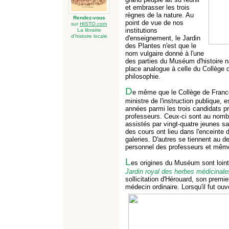
et embrasser les trois
règnes de la nature. Au
Rendez-vous
point de vue de nos
sur
HISTO.com
institutions
La librairie
d'histoire locale
d'enseignement, le Jardin
des Plantes n'est que le
nom vulgaire donné à l'une
des parties du Muséum d'histoire nat
place analogue à celle du Collège d
philosophie.
D
e même que le Collège de France
ministre de l'instruction publique, 
années parmi les trois candidats p
professeurs. Ceux-ci sont au nombre
assistés par vingt-quatre jeunes sav
des cours ont lieu dans l'enceinte
galeries. D'autres se tiennent au d
personnel des professeurs et mêm
L
es origines du Muséum sont loint
Jardin royal des herbes médicinale
sollicitation d'Hérouard, son prem
médecin ordinaire. Lorsqu'il fut ouv