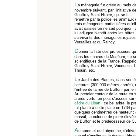
L
a ménagerie fut créée au mois d
novembre suivant, par l'initiative d
Geoffroy Saint-Hilaire, qui se fit
remettre par la police les animaux 
trois ménageries particulières qu'el
avait saisies on ne sait pourquoi ; 
lui adjugea bientôt après les hôtes
survivants des ménageries royales
Versailles et du Raincy.
D
onner la liste des professeurs q
dans les chaires du Muséum, ce sera
scientifiques de la France. Rappe
Geoffroy Saint-Hilaire, Vauquelin, 
Thouin, etc.
L
e Jardin des Plantes, dans son é
hectares (300,000 mètres carrés), 
l'entrée de la rue de Buffon, par l
Au premier contour de la route en s
arbres verts, on peut s'asseoir sur
cèdre du Liban
; ce bel arbre, le p
fut planté à cette place en 1734 par
quelques centimètres de hauteur ; 
massif, la colonne de pierre élevé
de Buffon et le prédécesseur de Cu
A
u sommet du Labyrinthe, s'élève 
auquel s'appliquait la devise : Ho 