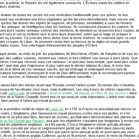
gion, la poésie, et l'histoire les ont également consacrés. L'Écriture sainte les célèbre en
ieurs endroits.
 Arabes de toutes les sectes ont une vénération traditionnelle pour ces arbres. Ils leur
ibuent non seulement une force végétative qui les fait vivre éternellement, mais encore une
qui leur fait donner des signes de sagesse, de prévision, semblables à ceux de l'instinct
 les animaux, de l'intelligence chez les hommes. Ils connaissent d'avance les saisons, ils
ent leurs vastes rameaux comme des membres, ils étendent ou resserrent leurs coudes, il
ent vers le ciel ou inclinent vers la terre leurs branches, selon que la neige se prépare à
er ou à fondre. Ce sont des êtres divins sous la forme d'arbres. Ils croissent dans ce seul
 des croupes du Liban ; ils prennent racine bien au dessus de la région où toute grande
tation expire. Tout cela frappe d'étonnement les peuples d'Orient.
aque année, au mois de juin, les populations de Beschierai, d'Eden, de Kanobin et de tous les
ages des vallées voisines, montent aux cèdres et font célébrer une messe à leurs pieds. Que
rières n'ont pas résonné sous ces rameaux ! et quel plus beau temple, quel autel plus voisin
iel ! quel dais plus majestueux et plus saint que le dernier plateau du Liban, le tronc des
es et le dôme de ces rameaux sacrés, qui ont ombragé et ombragent encore tant de
rations humaines prononçant le nom de Dieu différemment, mais le reconnaissant partout
 ses œuvres, et l'adorant dans ses manifestations naturelles !
e passa bien des siècles avant que l'Europe connût l'arbre syrien. Du temps des croisades,
ssaya de l'acclimater chez nous, mais inutilement. Les cinq troncs de cèdres rapportés du
n par
saint Louis
, et conservés
« bruts et inutiles, dit Sauval, et vêtus de leur écorce »
dans
résor de la Sainte-Chapelle, furent tout ce qui resta de cette importation. L'arbre mort restait
 faire penser à l'arbre qui n'avait pu vivre.
ns la première moitié du règne de
Louis XV
, en 1734, la France ne possédait pas encore un
 cèdre. L'Angleterre, plus heureuse en voyait plusieurs croître dans ses jardins, et s'en
rait on ne peut plus fière. Bernard de Jussieu, qui était alors démonstrateur des plantes au
in du Roi (Jardin des Plantes)
, jura que nos pépinières n'auraient pas longtemps à envier sur
oint les pépinières anglaises ; et il tint parole. C'est à l'Angleterre même qu'il alla dérober
bre tant convoité par nous et soigneusement gardé par elle. Il en obtint deux pauvres pieds
 chétifs, qu'on ne lui donna peut être que parce qu'on pensait qu'ils ne pourraient pas vivre.
t, dit-on, le médecin anglais Collinson, qui lui en fit présent. Vous savez le reste de l'histoire, 