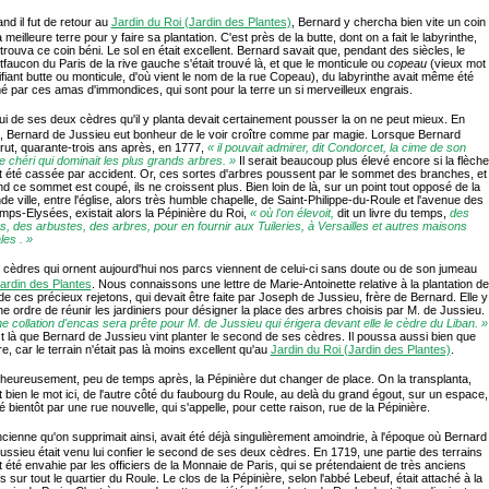
nd il fut de retour au
Jardin du Roi (Jardin des Plantes)
, Bernard y chercha bien vite un coin
a meilleure terre pour y faire sa plantation. C'est près de la butte, dont on a fait le labyrinthe,
l trouva ce coin béni. Le sol en était excellent. Bernard savait que, pendant des siècles, le
faucon du Paris de la rive gauche s'était trouvé là, et que le monticule ou
copeau
(vieux mot
ifiant butte ou monticule, d'où vient le nom de la rue Copeau), du labyrinthe avait même été
é par ces amas d'immondices, qui sont pour la terre un si merveilleux engrais.
lui de ses deux cèdres qu'il y planta devait certainement pousser la on ne peut mieux. En
t, Bernard de Jussieu eut bonheur de le voir croître comme par magie. Lorsque Bernard
ut, quarante-trois ans après, en 1777,
« il pouvait admirer, dit Condorcet, la cime de son
e chéri qui dominait les plus grands arbres. »
Il serait beaucoup plus élevé encore si la flèche
t été cassée par accident. Or, ces sortes d'arbres poussent par le sommet des branches, et
d ce sommet est coupé, ils ne croissent plus. Bien loin de là, sur un point tout opposé de la
de ville, entre l'église, alors très humble chapelle, de Saint-Philippe-du-Roule et l'avenue des
ps-Elysées, existait alors la Pépinière du Roi,
« où l'on élevoit,
dit un livre du temps,
des
rs, des arbustes, des arbres, pour en fournir aux Tuileries, à Versailles et autres maisons
les . »
 cèdres qui ornent aujourd'hui nos parcs viennent de celui-ci sans doute ou de son jumeau
ardin des Plantes
. Nous connaissons une lettre de Marie-Antoinette relative à la plantation de
 de ces précieux rejetons, qui devait être faite par Joseph de Jussieu, frère de Bernard. Elle y
e ordre de réunir les jardiniers pour désigner la place des arbres choisis par M. de Jussieu.
e collation d'encas sera prête pour M. de Jussieu qui érigera devant elle le cèdre du Liban. »
t là que Bernard de Jussieu vint planter le second de ses cèdres. Il poussa aussi bien que
tre, car le terrain n'était pas là moins excellent qu'au
Jardin du Roi (Jardin des Plantes)
.
lheureusement, peu de temps après, la Pépinière dut changer de place. On la transplanta,
t bien le mot ici, de l'autre côté du faubourg du Roule, au delà du grand égout, sur un espace,
é bientôt par une rue nouvelle, qui s'appelle, pour cette raison, rue de la Pépinière.
ncienne qu'on supprimait ainsi, avait été déjà singulièrement amoindrie, à l'époque où Bernard
ussieu était venu lui confier le second de ses deux cèdres. En 1719, une partie des terrains
t été envahie par les officiers de la Monnaie de Paris, qui se prétendaient de très anciens
ts sur tout le quartier du Roule. Le clos de la Pépinière, selon l'abbé Lebeuf, était attaché à la