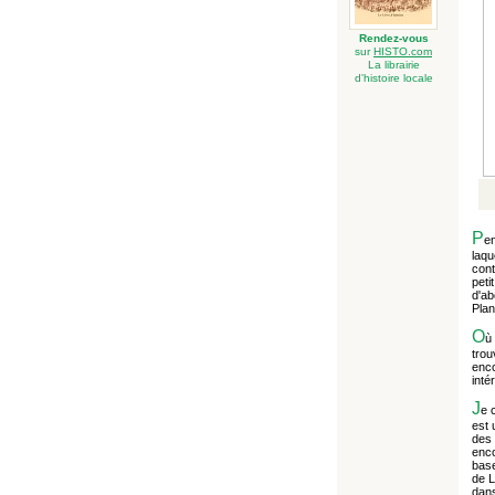
Rendez-vous
sur
HISTO.com
La librairie
d'histoire locale
P
en
laqu
cont
peti
d'ab
Plan
O
ù 
trou
enco
intér
J
e 
est 
des 
enco
base
de L
dan