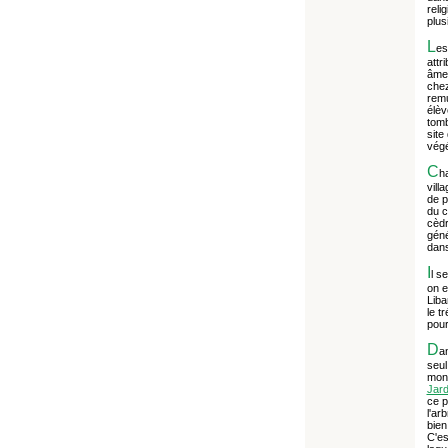
reli
plus
L
es
attr
âme 
chez
remu
élèv
tomb
site
végé
C
h
vill
de p
du c
cèdr
géné
dans
I
l s
on e
Liba
le t
pour
D
a
seul
mont
Jard
ce p
l'ar
bien
C'es