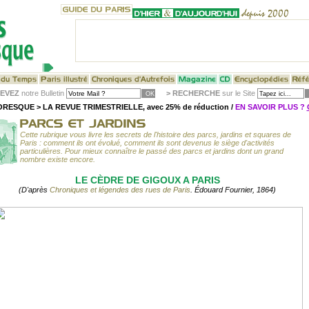
EVEZ
notre Bulletin
>
RECHERCHE
sur le Site
RESQUE > LA REVUE TRIMESTRIELLE, avec 25% de réduction /
EN SAVOIR PLUS ?
Cette rubrique vous livre les secrets de l'histoire des parcs, jardins et squares de
Paris : comment ils ont évolué, comment ils sont devenus le siège d'activités
particulières. Pour mieux connaître le passé des parcs et jardins dont un grand
nombre existe encore.
LE CÈDRE DE GIGOUX A PARIS
(D'après
Chroniques et légendes des rues de Paris
. Édouard Fournier, 1864)