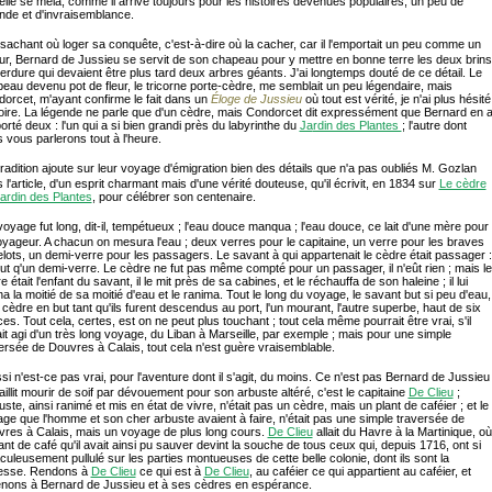
elle se mêla, comme il arrive toujours pour les histoires devenues populaires, un peu de
nde et d'invraisemblance.
 sachant où loger sa conquête, c'est-à-dire où la cacher, car il l'emportait un peu comme un
ur, Bernard de Jussieu se servit de son chapeau pour y mettre en bonne terre les deux brins
erdure qui devaient être plus tard deux arbres géants. J'ai longtemps douté de ce détail. Le
eau devenu pot de fleur, le tricorne porte-cèdre, me semblait un peu légendaire, mais
orcet, m'ayant confirme le fait dans un
Éloge de Jussieu
où tout est vérité, je n'ai plus hésité
oire. La légende ne parle que d'un cèdre, mais Condorcet dit expressément que Bernard en 
orté deux : l'un qui a si bien grandi près du labyrinthe du
Ja
rdin des Plantes
; l'autre dont
 vous parlerons tout à l'heure.
tradition ajoute sur leur voyage d'émigration bien des détails que n'a pas oubliés M. Gozlan
 l'article, d'un esprit charmant mais d'une vérité douteuse, qu'il écrivit, en 1834 sur
Le cèdre
ardin des Plantes
, pour célébrer son centenaire.
voyage fut long, dit-il, tempétueux ; l'eau douce manqua ; l'eau douce, ce lait d'une mère pour
oyageur. A chacun on mesura l'eau ; deux verres pour le capitaine, un verre pour les braves
lots, un demi-verre pour les passagers. Le savant à qui appartenait le cèdre était passager :
'eut q'un demi-verre. Le cèdre ne fut pas même compté pour un passager, il n'eût rien ; mais le
e était l'enfant du savant, il le mit près de sa cabines, et le réchauffa de son haleine ; il lui
a la moitié de sa moitié d'eau et le ranima. Tout le long du voyage, le savant but si peu d'eau,
e cèdre en but tant qu'ils furent descendus au port, l'un mourant, l'autre superbe, haut de six
es. Tout cela, certes, est on ne peut plus touchant ; tout cela même pourrait être vrai, s'il
ait agi d'un très long voyage, du Liban à Marseille, par exemple ; mais pour une simple
ersée de Douvres à Calais, tout cela n'est guère vraisemblable.
si n'est-ce pas vrai, pour l'aventure dont il s'agit, du moins. Ce n'est pas Bernard de Jussieu
faillit mourir de soif par dévouement pour son arbuste altéré, c'est le capitaine
De Clieu
;
buste, ainsi ranimé et mis en état de vivre, n'était pas un cèdre, mais un plant de caféier ; et le
ge que l'homme et son cher arbuste avaient à faire, n'était pas une simple traversée de
res à Calais, mais un voyage de plus long cours.
De Clieu
allait du Havre à la Martinique, où
lant de café qu'il avait ainsi pu sauver devint la souche de tous ceux qui, depuis 1716, ont si
culeusement pullulé sur les parties montueuses de cette belle colonie, dont ils sont la
hesse. Rendons à
De Clieu
ce qui est à
De Clieu
, au caféier ce qui appartient au caféier, et
nons à Bernard de Jussieu et à ses cèdres en espérance.