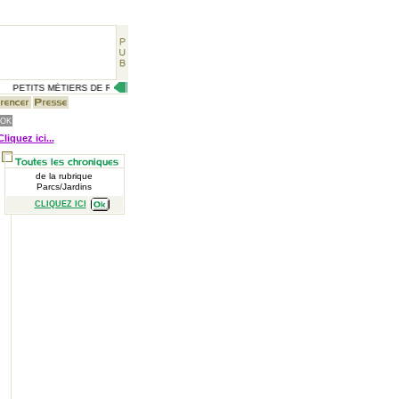
PETITS MÉTIERS DE RUE, CÉLÉBRITÉS D'AUTREFOIS, VIE QUOTIDIENNE D'HIER, GRAV
Cliquez ici...
de la rubrique
Parcs/Jardins
CLIQUEZ ICI