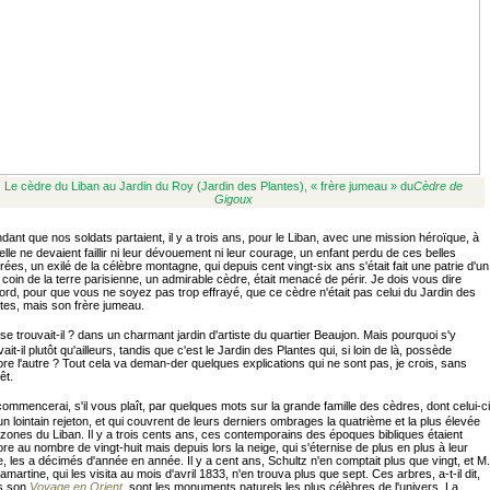
Le cèdre du Liban au Jardin du Roy (Jardin des Plantes), « frère jumeau » du
Cèdre de
Gigoux
dant que nos soldats partaient, il y a trois ans, pour le Liban, avec une mission héroïque, à
elle ne devaient faillir ni leur dévouement ni leur courage, un enfant perdu de ces belles
rées, un exilé de la célèbre montagne, qui depuis cent vingt-six ans s'était fait une patrie d'un
t coin de la terre parisienne, un admirable cèdre, était menacé de périr. Je dois vous dire
ord, pour que vous ne soyez pas trop effrayé, que ce cèdre n'était pas celui du Jardin des
tes, mais son frère jumeau.
se trouvait-il ? dans un charmant jardin d'artiste du quartier Beaujon. Mais pourquoi s'y
vait-il plutôt qu'ailleurs, tandis que c'est le Jardin des Plantes qui, si loin de là, possède
re l'autre ? Tout cela va deman-der quelques explications qui ne sont pas, je crois, sans
êt.
commencerai, s'il vous plaît, par quelques mots sur la grande famille des cèdres, dont celui-ci
un lointain rejeton, et qui couvrent de leurs derniers ombrages la quatrième et la plus élevée
zones du Liban. Il y a trois cents ans, ces contemporains des époques bibliques étaient
re au nombre de vingt-huit mais depuis lors la neige, qui s'éternise de plus en plus à leur
, les a décimés d'année en année. Il y a cent ans, Schultz n'en comptait plus que vingt, et M.
amartine, qui les visita au mois d'avril 1833, n'en trouva plus que sept. Ces arbres, a-t-il dit,
s son
Voyage en Orient
, sont les monuments naturels les plus célèbres de l'univers. La