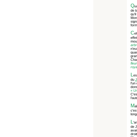
Q
ua
de l
qu'i
Mont
sign
form
C
e
effe
mour
arbr
n'eu
quan
gran
Cham
fleu
roya
L
es
du
J
l'un
donn
« Un
C'es
l'au
M
a
c'es
long
L
'a
de J
avai
droi